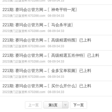
2023澳门正版资料 670288.com
08-09 04:33
221期: 赛玛会㊣管方网→〖神奇平特一尾〗
2023澳门正版资料 670288.com
08-09 04:33
221期: 赛玛会㊣管方网→〖马会杀半波〗
2023澳门正版资料 670288.com
08-09 04:33
221期: 赛玛会㊣管方网→〖高级精選特围〗已上料
2023澳门正版资料 670288.com
08-09 04:33
221期: 赛玛会㊣管方网→〖高级精選五肖仲特〗已上料
2023澳门正版资料 670288.com
08-09 04:33
221期: 赛玛会㊣管方网→〖金多宝单双圖〗已上料
2023澳门正版资料 670288.com
08-09 04:33
221期: 赛玛会㊣管方网→〖买什么开什么〗已上料
2023澳门正版资料 670288.com
08-09 04:33
上一页
第1页
下一页