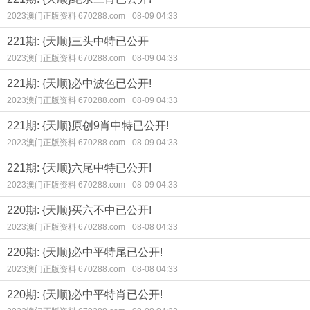
2023澳门正版资料 670288.com
08-09 04:33
221期: {天顺}三头中特已公开
2023澳门正版资料 670288.com
08-09 04:33
221期: {天顺}必中波色已公开!
2023澳门正版资料 670288.com
08-09 04:33
221期: {天顺}原创9肖中特已公开!
2023澳门正版资料 670288.com
08-09 04:33
221期: {天顺}六尾中特已公开!
2023澳门正版资料 670288.com
08-09 04:33
220期: {天顺}买六不中已公开!
2023澳门正版资料 670288.com
08-08 04:33
220期: {天顺}必中平特尾已公开!
2023澳门正版资料 670288.com
08-08 04:33
220期: {天顺}必中平特肖已公开!