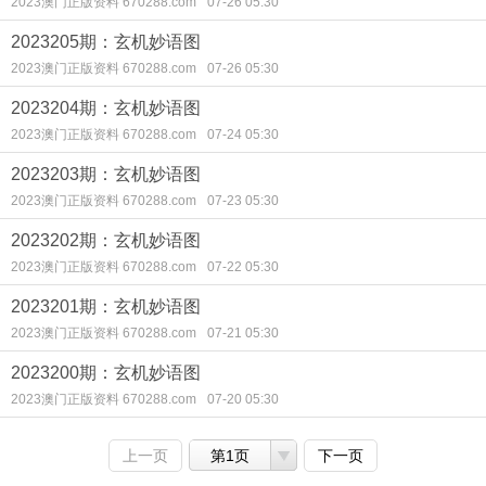
2023澳门正版资料 670288.com
07-26 05:30
2023205期：玄机妙语图
2023澳门正版资料 670288.com
07-26 05:30
2023204期：玄机妙语图
2023澳门正版资料 670288.com
07-24 05:30
2023203期：玄机妙语图
2023澳门正版资料 670288.com
07-23 05:30
2023202期：玄机妙语图
2023澳门正版资料 670288.com
07-22 05:30
2023201期：玄机妙语图
2023澳门正版资料 670288.com
07-21 05:30
2023200期：玄机妙语图
2023澳门正版资料 670288.com
07-20 05:30
上一页
第1页
下一页